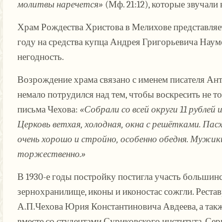
молитвы наречется»
(Мф. 21:12), которые звучали 
Храм Рождества Христова в Мелихове представляет 
году на средства купца Андрея Григорьевича Наумов
негодность.
Возрождение храма связано с именем писателя Ант
немало потрудился над тем, чтобы воскресить не т
письма Чехова:
«Собрали со всей округи 11 рубле
Церковь ветхая, холодная, окна с решётками. Пас
очень хорошо и стройно, особенно обедня. Мужик
торжественно.»
В 1930-е годы постройку постигла участь большин
зернохранилище, иконы и иконостас сожгли. Рестав
А.П.Чехова Юрия Константиновича Авдеева, а такж
вместе со студентами Суриковского института. Сер