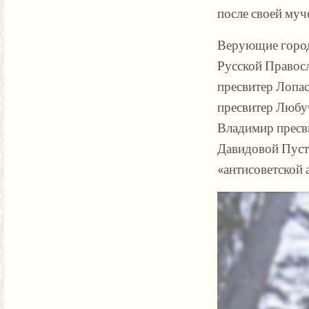
после своей муч
Верующие городс
Русской Правос
пресвитер Лопа
пресвитер Любу
Владимир пресви
Давидовой Пуст
«антисоветской 