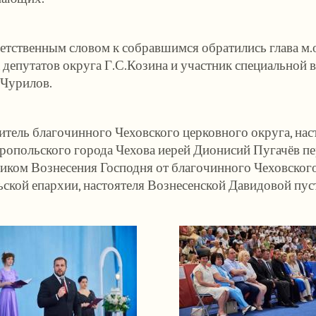
етственным словом к собравшимся обратились глава м.о
 депутатов округа Г.С.Козина и участник специальной 
Чурилов.
итель благочинного Чеховского церковного округа, нас
опольского города Чехова иерей Дионисий Пугачёв пе
иком Вознесения Господня от благочинного Чеховског
ской епархии, настоятеля Вознесенской Давидовой пус