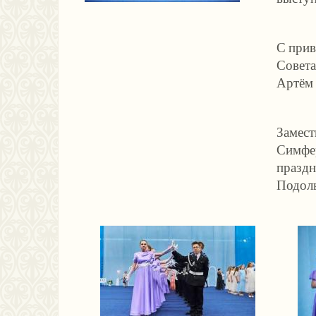
С прив
Совета
Артём 
Замест
Симфер
праздн
Подоль