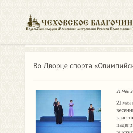
Новости
Во Дворце спорта «Олимпийский» Чехова
Во Дворце спорта «Олимпийск
21 Май 2
21 мая
весенн
классо
падегр
высту