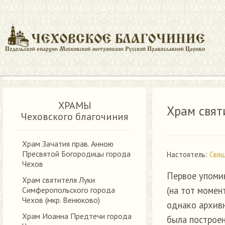
Храмы и духовенство
Храм святителя Николая села Стремил
ХРАМЫ
Храм свят
Чеховского благочиния
Храм Зачатия прав. Анною
Пресвятой Богородицы города
Настоятель:
Свящ
Чехов
Первое упоми
Храм святителя Луки
(на тот момен
Симферопольского города
Чехов (мкр. Венюково)
однако архивн
Храм Иоанна Предтечи города
была построе