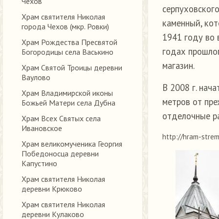
Чехов
серпуховского
Храм святителя Николая
каменный, кот
города Чехов (мкр. Ровки)
1941 году во 
Храм Рождества Пресвятой
годах прошлог
Богородицы села Васькино
магазин.
Храм Святой Троицы деревни
Ваулово
В 2008 г. нач
Храм Владимирской иконы
метров от пре
Божьей Матери села Дубна
отделочные р
Храм Всех Святых села
Ивановское
http://hram-strem
Храм великомученика Георгия
Победоносца деревни
Капустино
Храм святителя Николая
деревни Крюково
Храм святителя Николая
деревни Кулаково