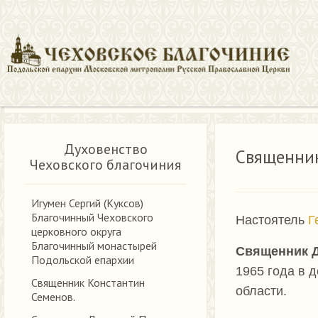
Храмы и духовенство
Священник Димитрий Юрасов
Духовенство
Священни
Чеховского благочиния
Игумен Сергий (Куксов)
Благочинный Чеховского
Настоятель
Г
церковного округа
Благочинный монастырей
Священник 
Подольской епархии
1965 года в 
Священник Константин
области.
Семенов.