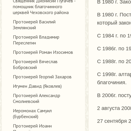
Священник Дионисий Пугачев -
В 1980 г. Зак
помощник благочинного
церквей Чеховского района
В 1980 г. По
Протоиерей Василий
который закон
Землянский
С 1984 г. по 
Протоиерей Владимир
Переслегин
С 1986г. по 1
Протоиерей Роман Изосимов
Протоиерей Вячеслав
С 1988г. по 2
Бобровский
С 1998г. алт
Протоиерей Георгий Захаров
благочиния.
Игумен Давид (Яковлев)
Протоиерей Александр
В 2006г. пос
Смолиевский
2 августа 20
Иеромонах Самуил
(Бурбенский)
27 сентября 
Протоиерей Иоанн