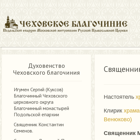
Храмы и духовенство
Священник Михаил Гимонов
Духовенство
Священни
Чеховского благочиния
Игумен Сергий (Куксов)
Благочинный Чеховского
Настоятель
х
церковного округа
Благочинный монастырей
Клирик
храма
Подольской епархии
Венюково)
Священник Константин
Семенов.
Священник 