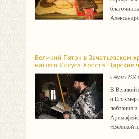
благочинны
Александро
Великий Пяток в Зачатьевском х
нашего Иисуса Христа. Царские ч
6 Апрель 2018 
В Великий 
и Его смер
лобзания и
Аримафейск
«Великой п