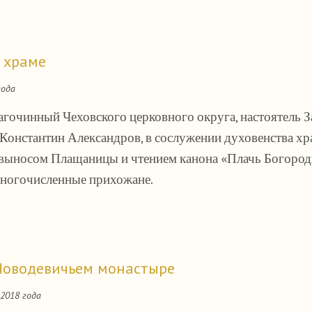
 храме
года
лагочинный Чеховского церковного округа, настоятель З
Константин Александров, в сослужении духовенства хр
выносом Плащаницы и чтением канона «Плачь Богород
ногочисленные прихожане.
Новодевичьем монастыре
 2018 года