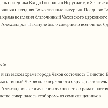
 день праздника Входа Господня в Иерусалим, в Зачатье
ранняя и поздняя Божественные литургии. Позднюю Б
а храма возглавил благочинный Чеховского церковного 
 Александров. Накануне было совершено всенощное бде
года
 Зачатьевском храме города Чехов состоялось Таинство
благочинный Чеховского церковного округа, настоятель
 Александров в сослужении духовенства храма и насто
инство совершалось «собором» из семи священников.