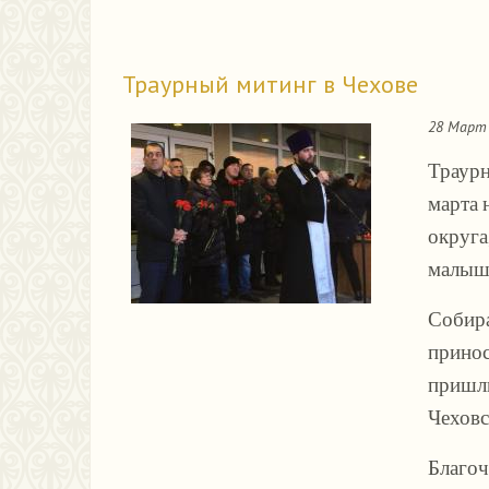
Траурный митинг в Чехове
28 Март 
Траурн
марта 
округа
малыш
Собира
принос
пришли
Чеховс
Благоч