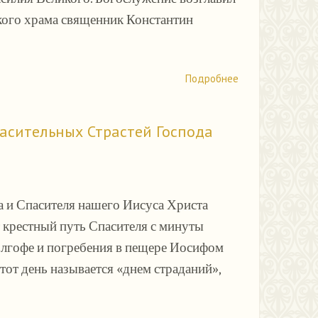
ского храма священник Константин
Подробнее
пасительных Страстей Господа
а и Спасителя нашего Иисуса Христа
 крестный путь Спасителя с минуты
Голгофе и погребения в пещере Иосифом
от день называется «днем страданий»,