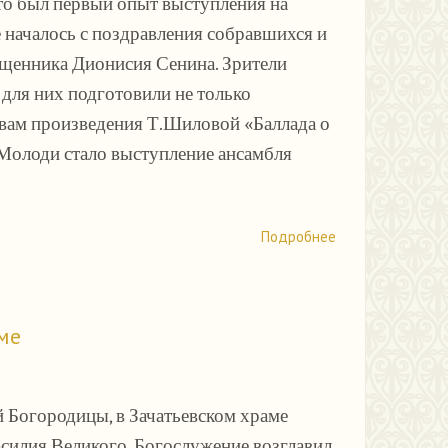
то был первый опыт выступления на
е началось с поздравления собравшихся и
ященника Дионисия Сенина. Зрители
для них подготовили не только
ивам произведения Т.Шиловой «Баллада о
а Молоди стало выступление ансамбля
Подробнее
ме
й Богородицы, в Зачатьевском храме
асилия Великого. Богослужение возглавил