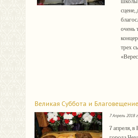
школы 
сцене,
благос
очень 
концер
трех с
«Верес
Великая Суббота и Благовещение
7 Апрель 2018 
7 апреля, 
города Чех