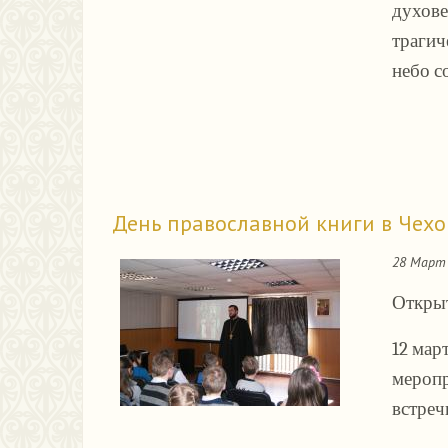
духове
трагич
небо с
День православной книги в Чех
28 Март 
Открыт
12 мар
меропр
встреч