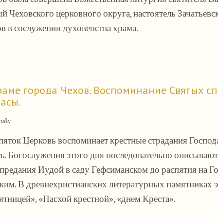
й Чеховского церковного округа, настоятель Зачатьев
в в сослужении духовенства храма.
раме города Чехов. Воспоминание Святых с
асы.
года
пяток Церковь воспоминает крестные страдания Господ
ть. Богослужения этого дня последовательно описывают
 предания Иудой в саду Гефсиманском до распятия на 
им. В древнехристианских литературных памятниках эт
ятницей», «Пасхой крестной», «днем Креста».