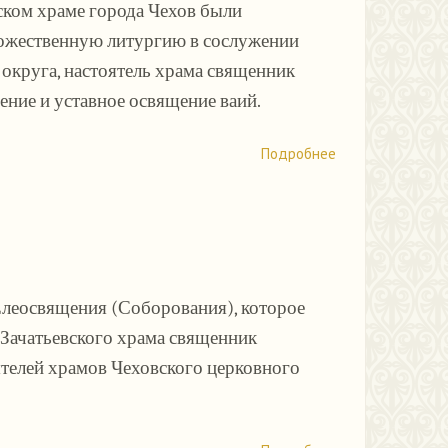
вском храме города Чехов были
ожественную литургию в сослужении
округа, настоятель храма священник
ние и уставное освящение ваий.
Подробнее
 Елеосвящения (Соборования), которое
 Зачатьевского храма священник
ятелей храмов Чеховского церковного