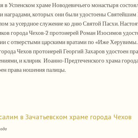
ля в Успенском храме Новодевичьего монастыря состоя
и наградами, которых они были удостоены Святейшим 
ом за усердное служение ко дню Святой Пасхи. Настоя
ков города Чехов-2 протоиерей Роман Изосимов удост
гии
с отверстыми царскими вратами по «Иже Херувимы..
города Чехов протоиерей Георгий Захаров удостоен пра
ниями, и клирик Иоанно-Предтеченского храма город
ен права ношения палицы.
салим в Зачатьевском храме города Чехов
года