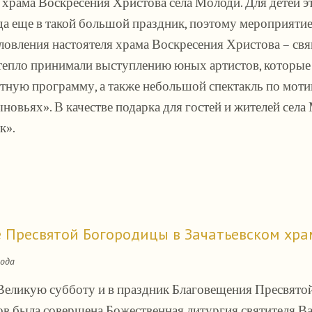
храма Воскресения Христова села Молоди. Для детей э
 да еще в такой большой праздник, поэтому мероприяти
ловления настоятеля храма Воскресения Христова – св
тепло принимали выступлению юных артистов, которые 
тную программу, а также небольшой спектакль по мот
ыновьях». В качестве подарка для гостей и жителей сел
к».
 Пресвятой Богородицы в Зачатьевском хра
года
в Великую субботу и в праздник Благовещения Пресвято
ов была совершена Божественная литургия святителя В