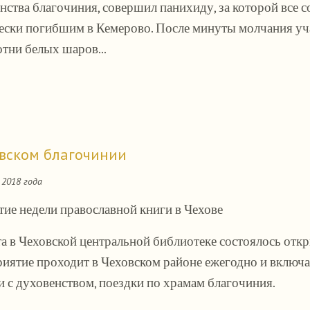
нства благочиния, совершил панихиду, за которой все 
ески погибшим в Кемерово. После минуты молчания уч
отни белых шаров...
овском благочинии
2018 года
ие недели православной книги в Чехове
та в Чеховской центральной библиотеке состоялось отк
иятие проходит в Чеховском районе ежегодно и включае
и с духовенством, поездки по храмам благочиния.