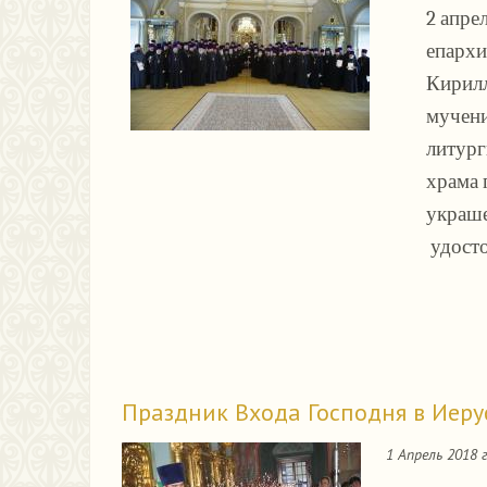
2 апре
епархи
Кирилл
мучени
литур
храма 
украше
удосто
Праздник Входа Господня в Иеру
1 Апрель 2018 