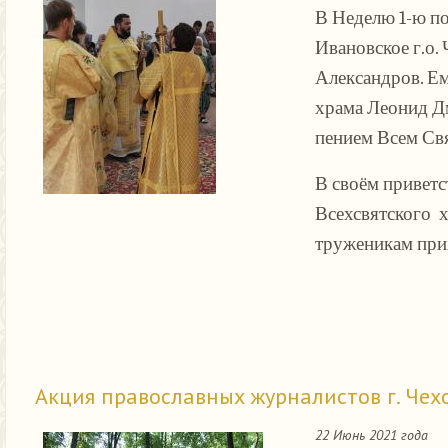
В Неделю 1-ю по
Ивановское г.о.
Александров. Ем
храма Леонид Д
пением Всем Св
В своём привет
Всехсвятского х
труженикам при
Акция православных журналистов г. Чех
22 Июнь 2021 года