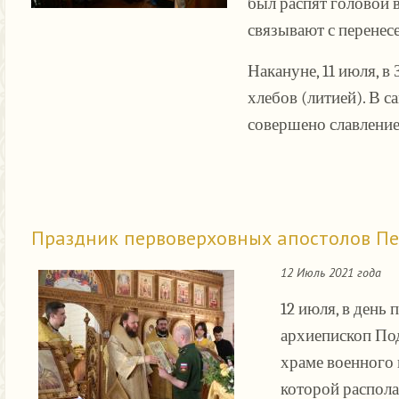
был распят головой в
связывают с перенесе
Накануне, 11 июля, 
хлебов (литией). В 
совершено славление
Праздник первоверховных апостолов Пет
12 Июль 2021 года
12 июля, в день
архиепископ По
храме военного 
которой распола