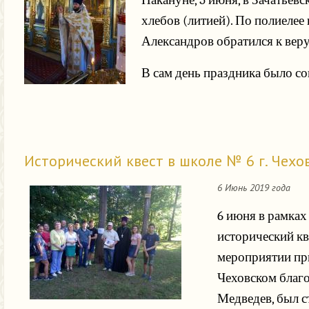
Накануне, 5 июня, в Зачатье
хлебов (литией). По полиелее
Александров обратился к вер
В сам день праздника было со
Исторический квест в школе № 6 г. Чехо
6 Июнь 2019 года
6 июня в рамках
исторический кв
мероприятии при
Чеховском благ
Медведев, был с