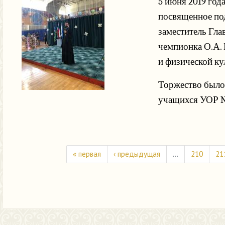
5 июня 2019 год
посвященное под
заместитель Гла
чемпионка О.А. 
и физической к
Торжество было
учащихся УОР № 
« первая
‹ предыдущая
…
210
21